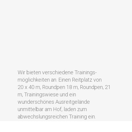
Wir bieten verschiedene Trainings-
möglichkeiten an. Einen Reitplatz von
20 x 40 m, Roundpen 18 m, Roundpen, 21
m, Trainingswiese und ein
wunderschönes Ausreitgelände
unmittelbar am Hof, laden zum
abwechslungsreichen Training ein.
Es besteht die Möglichkeit, Unterricht
und/oder Beritt bei uns vor Ort zu buchen.
Als Trainer haben wir uns auf das Natural
Horsemanship und die Klassische
Dressur spezialisiert.